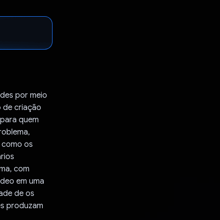
ades por meio
o de criação
e para quem
problema,
a como os
rios
ema, com
vídeo em uma
dade de os
tes produzam