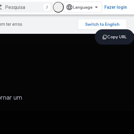
/
Fazer login
m ter erros.
ornar um