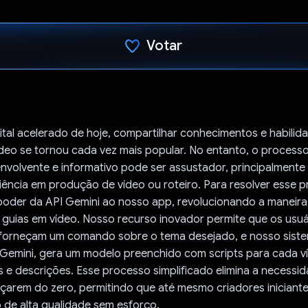
Votar
Voto dado.
ital acelerado de hoje, compartilhar conhecimentos e habilid
deo se tornou cada vez mais popular. No entanto, o process
nvolvente e informativo pode ser assustador, principalment
ência em produção de vídeo ou roteiro. Para resolver esse 
poder da API Gemini ao nosso app, revolucionando a maneir
 guias em vídeo. Nosso recurso inovador permite que os usuá
forneçam um comando sobre o tema desejado, e nosso sist
 Gemini, gera um modelo preenchido com scripts para cada 
os e descrições. Esse processo simplificado elimina a necessi
çarem do zero, permitindo que até mesmo criadores inician
 de alta qualidade sem esforço.