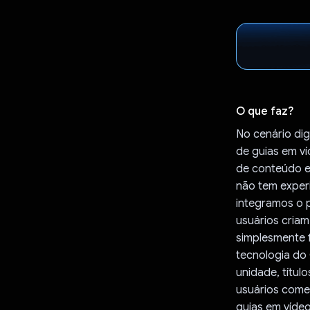
O que faz?
No cenário dig
de guias em ví
de conteúdo e
não tem experi
integramos o 
usuários criam
simplesmente 
tecnologia do
unidade, títul
usuários come
guias em vídeo