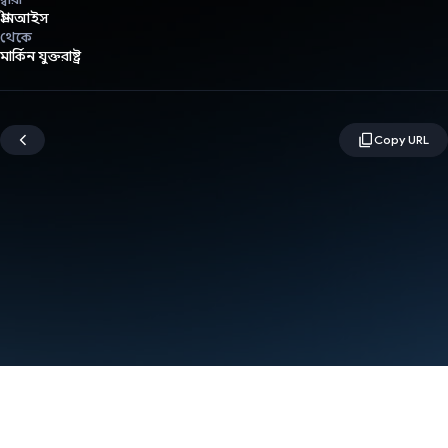
গ্রীনআইস
থেকে
মার্কিন যুক্তরাষ্ট্র