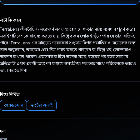
ভোট দিয়েছেন!
এটা কি করে
TerraLens জীববৈচিত্র্য সংরক্ষণ এবং অ্যাক্সেসযোগ্যতার মধ্যে ব্যবধান পূরণ করে।
সবাই পরিবেশকে সাহায্য করতে চায়, কিন্তু খুব কম লোকই খুঁজে পায় যে তারা সত্যিই
পারে। TerraLens-এর সাহায্যে গবেষকরা শুধুমাত্র বিপন্ন প্রজাতির AI মডেলের জন্য
দ্রুত অনুসন্ধান, অ্যাক্সেস এবং চিত্র প্রদান করতে পারবেন না, কিন্তু এখন, ভোক্তারাও
অবদান রাখতে পারেন। একসময় যা ছিল অনেক সময়, বছরের পর বছর ত্যাগের
প্রতিশ্রুতি এখন একটি অ্যাপের মাধ্যমে স্বয়ংক্রিয়। দক্ষতার সাথে পরিবেশকে আরও
ভাল করতে দিন!
দিয়ে নির্মিত
ওয়েব/ক্রোম
ভার্টেক্স এআই
দল
দ্বারা