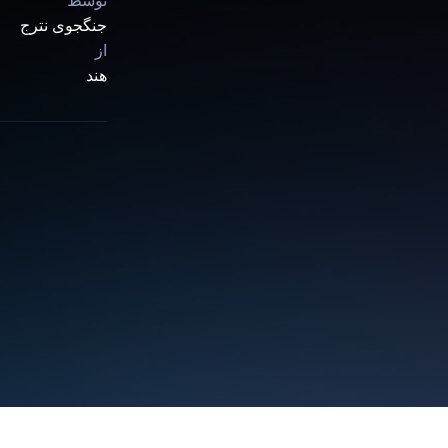
توسط
جنگجوی نترج
از
هند