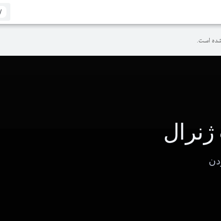
/
ده است.
ژنرال
دن