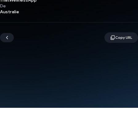
ThatWellnessApp
De
Australie