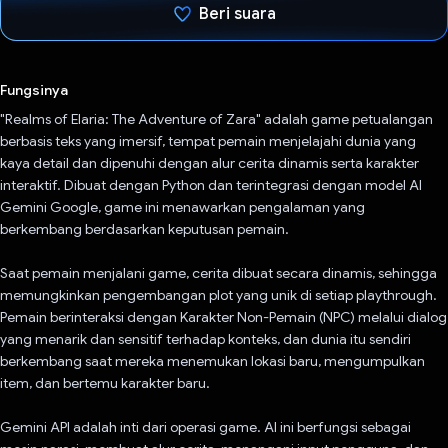
Beri suara
Telah memilih.
Fungsinya
"Realms of Elaria: The Adventure of Zara" adalah game petualangan
berbasis teks yang imersif, tempat pemain menjelajahi dunia yang
kaya detail dan dipenuhi dengan alur cerita dinamis serta karakter
interaktif. Dibuat dengan Python dan terintegrasi dengan model AI
Gemini Google, game ini menawarkan pengalaman yang
berkembang berdasarkan keputusan pemain.
Saat pemain menjalani game, cerita dibuat secara dinamis, sehingga
memungkinkan pengembangan plot yang unik di setiap playthrough.
Pemain berinteraksi dengan Karakter Non-Pemain (NPC) melalui dialog
yang menarik dan sensitif terhadap konteks, dan dunia itu sendiri
berkembang saat mereka menemukan lokasi baru, mengumpulkan
item, dan bertemu karakter baru.
Gemini API adalah inti dari operasi game. AI ini berfungsi sebagai