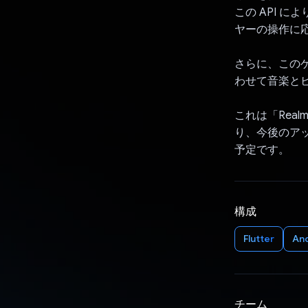
この API 
ヤーの操作に
さらに、このゲ
わせて音楽と
これは「Real
り、今後のア
予定です。
構成
Flutter
An
チーム