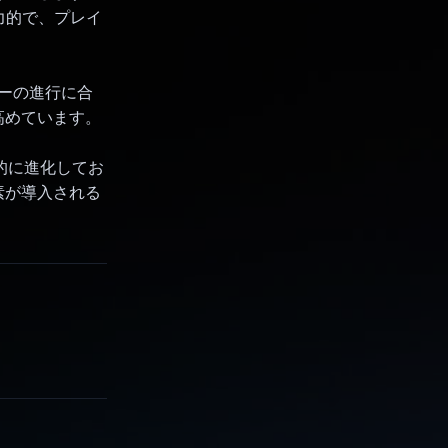
力的で、プレイ
リーの進行に合
高めています。
続的に進化してお
素が導入される