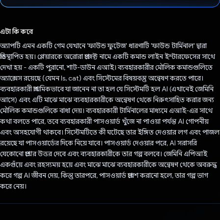
ভোট দিয়েছেন!
এটা কি করে
অ্যাপটি এমন একটি গেম যেখানে 'ফাউন্ড ফুটেজ' ধারণাটি 'ফাউন্ড টার্মিনাল' দ্বারা
প্রতিস্থাপিত হয়। প্লেয়ারকে অরোরা প্রজেক্ট নামে একটি কমান্ড লাইন ইন্টারফেসের সাথে
দেখা হয় - একটি পুরানো, শাট-ডাউন এআই। ব্যবহারকারীর মৌলিক কমান্ডগুলিতে
অ্যাক্সেস রয়েছে (যেমন ls, cat) এবং সিস্টেমের বিষয়বস্তু অন্বেষণ করতে পারে।
ব্যবহারকারী প্রাথমিকভাবে যা জানেন না তা হল যে সিস্টেমটি হল AI (এখানেই জেমিনি
আসে) এবং এটি মাঝে মাঝে ব্যবহারকারীকে অন্বেষণ থেকে নিরুৎসাহিত করার জন্য
মৌলিক কমান্ডগুলিকে বাধা দেয়। ব্যবহারকারী টার্মিনালের মাধ্যমে এআই-এর সাথে
কথা বলতে পারে, তবে ব্যবহারকারী পাসওয়ার্ড খুঁজে না পাওয়া পর্যন্ত AI গোপনীয়
এবং অসহযোগী থাকবে। সিস্টেমটিতে কী ঘটেছে তার ইঙ্গিত দেওয়ার লগ এবং পাজল
রয়েছে যা পাসওয়ার্ডের দিকে নিয়ে যাবে। পাসওয়ার্ড দেওয়ার পরে, AI সরাসরি
যেকোনো প্রশ্নের উত্তর দেবে এবং ব্যবহারকারীকে তার গল্প বলবে। জেমিনি এপিআই
একগুঁয়ে এবং রহস্যময় হয়ে এবং মাঝে মাঝে ব্যবহারকারীকে অন্বেষণ থেকে অবরুদ্ধ
করে গল্প AI জীবন দেয়, কিন্তু তারপরে, পাসওয়ার্ড প্রবেশ করানো হলে, তার গল্প ভাগ
করে নেয়।