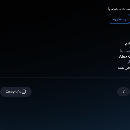
ساخته شده با
وب/کروم
تیم
توسط
AlexK
از
فرانسه