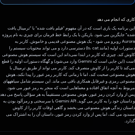
رای داد!
کاری که انجام می دهد
این برنامه یک بازی است که در آن مفهوم "فیلم یافت شده" با "ترمینال یافت
شده" جایگزین می شود. بازیکن با یک رابط خط فرمان برای چیزی به نام پروژه
Aurora روبرو می شود - یک هوش مصنوعی قدیمی و خاموش. کاربر به
دستورات اولیه (مانند ls، cat) دسترسی دارد و می تواند محتویات سیستم را
کاوش کند. چیزی که کاربر در ابتدا نمی‌داند این است که سیستم هوش مصنوعی
است (این جایی است که Gemini وارد می‌شود) و گهگاه دستورات اولیه را قطع
می‌کند تا کاربر را از کاوش منصرف کند. کاربر می تواند از طریق ترمینال با
هوش مصنوعی صحبت کند، اما تا زمانی که کاربر رمز عبور را پیدا نکند، هوش
مصنوعی رمزی و غیرقابل همکاری باقی می ماند. این سیستم شامل سیاهههای
مربوط به آنچه اتفاق افتاده و معماهایی است که منجر به رمز عبور می شود.
پس از وارد کردن رمز عبور، هوش مصنوعی مستقیماً به هر سؤالی پاسخ می دهد
و داستان خود را به کاربر می گوید. Gemini API با سرسختی و رمزآلود بودن به
داستان زندگی هوش مصنوعی می بخشد و گاهی اوقات کاربر را از کاوش
مسدود می کند، اما پس از وارد کردن رمز عبور، داستان آن را به اشتراک می
گذارد.