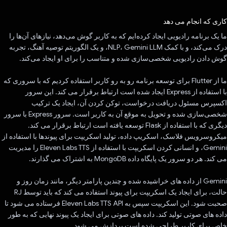
رای داد!
کاری که انجام می دهد
ما یک برنامه رادیویی ایجاد کرده‌ایم که به کاربر گوش می‌دهد، نیازهای آن‌ها را
درک می‌کند، و با کمک NLP، Gemini LLM، و یک الگوریتم توصیه آهنگ، تجربه
گوش دادن رادیویی شخصی‌سازی شده و متناسب را برای او ایجاد می‌کند.
ما از Flutter برای توسعه برنامه رو به رو کاربر استفاده کردیم که با سروری که
با استفاده از Express ایجاد شده است ارتباط برقرار می کند. این سرور
اکسپرس مسئول دریافت درخواست، توکن کردن آن، ایجاد یک ترکیب
شخصی‌سازی شده و تحویل به موقع آن به کاربر است. سرور Express با سرور
دیگری که با استفاده از Flask توسعه یافته است ارتباط برقرار می کند.
میکروسرویس فلاسک، اسکریپ داده، تولید اسکریپت برای پیوندها با استفاده از
Gemini، و انسانی کردن اسکریپت با استفاده از Eleven Labs TTS را مدیریت
می کند. هر دو سرور یک پایگاه داده MongoDB به اشتراک می گذارند.
Gemini از داده های خراشیده شده و چندین پارامتر دیگر، مانند زمان روز و
حالت، برای ایجاد یک اسکریپت برای پیوند استفاده می کند که باید توسط RJ
صحبت شود. این اسکریپت سپس به Eleven Labs TTS API فرستاده می شود تا
داده های صوتی تولید کند. داده های صوتی برای ایجاد یک پیوند نهایی که به طور
خاص برای کاربر طراحی شده است پردازش می شود.