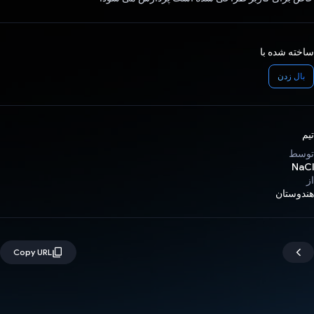
ساخته شده با
بال زدن
تیم
توسط
NaCl
از
هندوستان