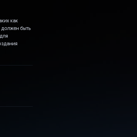
аких как
й должен быть
 для
оздания