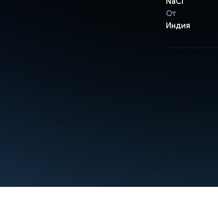
NaCl
От
Индия