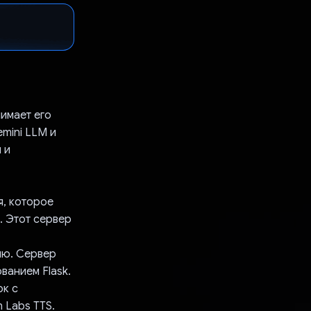
имает его
mini LLM и
 и
я, которое
. Этот сервер
лю. Сервер
ванием Flask.
ок с
 Labs TTS.