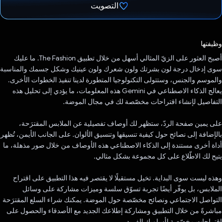
التصويت
تم التصويت.
وظيفتها
أصبح العثور على الزيّ المثالي أسهل من خلال تطبيق The Fashion. ما عليك
سوى إدخال درجة لون بشرتك ولون شعرك ولون عينيك وشكل جسمك والمناسبة
والموسم والجنس، وستتولى التكنولوجيا المتطورة لدينا تنفيذ الخطوات الأخرى.
يعالج الذكاء الاصطناعي في Gemini هذه المعلومات، ما يؤدي إلى تحليل هذه
التفاصيل لإنشاء اقتراحات مخصّصة لك في مجال الموضة.
على يمين صفحة الردّ، ستظهر لك أوصاف تفصيلية عن الملابس المقترَحة،
بالإضافة إلى نصائح حول كيفية تنسيقها وتنسيق الألوان. على الجانب الأيمن، تُظهر
أداة أخرى مستندة إلى الذكاء الاصطناعي هذه الأوصاف من خلال صور مذهلة، ما
يتيح لك الاطّلاع على كل مجموعة بشكل مثالي.
وهذه ليست سوى البداية. تخيل مستقبلًا لا يقتصر فيه هذا التطبيق على اقتراح
الملابس، بل يوفّر أيضًا تجربة تسوّق سلسة وميزات مشاركة على وسائل
التواصل الاجتماعي ونصائح مخصّصة حول الموضة. يمكنك شراء السلع المقترَحة
مباشرةً من خلال التطبيق ومشاركة إطلاعك الجديد مع الأصدقاء والحصول على
اقتراحات مخصّصة لأسلوبك الفريد.