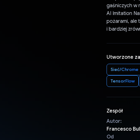
gaśniczych w m
AI Imitation N
pożarami, ale 
i bardziej zró
Utworzone z
Sieć/Chrome
TensorFlow
Zespół
Autor:
Francesco Bul
Od