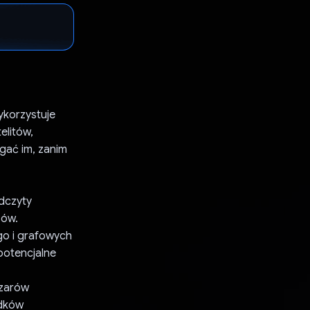
ykorzystuje
elitów,
gać im, zanim
odczyty
sów.
go i grafowych
potencjalne
szarów
odków