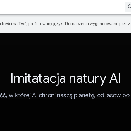
a treści na Twój preferowany język. Tłumaczenia wygenerowane przez 
Imitatacja natury AI
ść, w której AI chroni naszą planetę, od lasów po