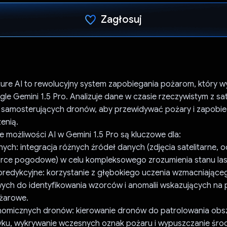
Zagłosuj
Głos oddany
ture AI to rewolucyjny system zapobiegania pożarom, który w
le Gemini 1.5 Pro. Analizuje dane w czasie rzeczywistym z sat
 i samosterujących dronów, aby przewidywać pożary i zapobie
zenią.
możliwości AI w Gemini 1.5 Pro są kluczowe dla:
ych: integracja różnych źródeł danych (zdjęcia satelitarne, 
orce pogodowe) w celu kompleksowego zrozumienia stanu la
redykcyjne: korzystanie z głębokiego uczenia wzmacniające
wych do identyfikowania wzorców i anomalii wskazujących na 
żarowe.
nomicznych dronów: kierowanie dronów do patrolowania ob
yku, wykrywanie wczesnych oznak pożaru i wypuszczanie śr