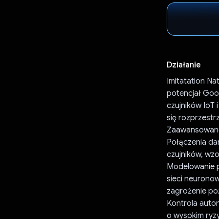
Działanie
Imitatation Na
potencjał Goog
czujników IoT
się rozprzestr
Zaawansowane 
Połączenia dan
czujników, wz
Modelowanie p
sieci neurono
zagrożenie po
Kontrola auto
o wysokim ryz