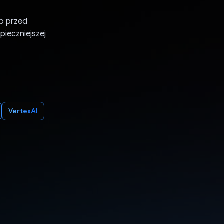
ko przed
pieczniejszej
VertexAI