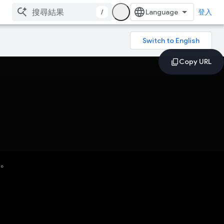
/
登入
用。