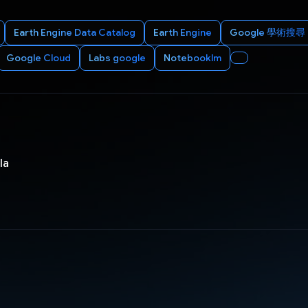
Earth Engine Data Catalog
Earth Engine
Google 學術搜尋
Google Cloud
Labs google
Notebooklm
la