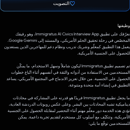
التصويت
تم التصويت.
وظيفتها
نعرّفك على تطبيق Immigratus AI Civics Interview App، وهو رفيقك
المخصّص في رحلة تحقيق الحلم الأمريكي، والمستند إلى Google Gemini.
يعمل هذا التطبيق كمعلّم وشريك تدريب ونظام دعم للمهاجرين الذين يستعدون
للحصول على الجنسية الأمريكية.
تم تصميم تطبيق Immigratus ليكون شاملاً وسهل الاستخدام، ما يمكّن
المستخدمين من الاستفادة من أدواته والثقة في أنفسهم أثناء اتّباع خطوات
الحصول على الجنسية. من خلال تعزيز الاندماج في المجتمع الأمريكي، يساعد
التطبيق في إنشاء أمة متحدة ومتنوعة.
ما يجعل تطبيق Immigratus فريدًا هو قدرته على المشاركة في محادثات
ديناميكية تشبه المحادثات بين البشر. وعلى عكس روبوتات الدردشة العادية،
تؤدي هذه الخدمة دور معلّم مهتم أثناء التحضير لمقابلة الحصول على الجنسية
الأمريكية، وتتكيّف مع أسلوب كل مستخدم لتقديم تجربة داعمة. يمكن
للمستخدمين توقّع ما يلي: