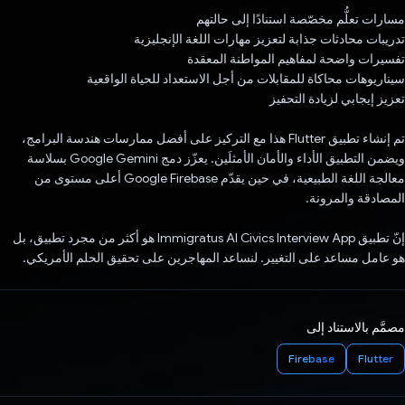
مسارات تعلُّم مخصّصة استنادًا إلى حالتهم
تدريبات محادثات جذابة لتعزيز مهارات اللغة الإنجليزية
تفسيرات واضحة لمفاهيم المواطنة المعقدة
سيناريوهات محاكاة للمقابلات من أجل الاستعداد للحياة الواقعية
تعزيز إيجابي لزيادة التحفيز
تم إنشاء تطبيق Flutter هذا مع التركيز على أفضل ممارسات هندسة البرامج،
ويضمن التطبيق الأداء والأمان الأمثلَين. يعزّز دمج Google Gemini بسلاسة
معالجة اللغة الطبيعية، في حين يقدّم Google Firebase أعلى مستوى من
المصادقة والمرونة.
إنّ تطبيق Immigratus AI Civics Interview App هو أكثر من مجرد تطبيق، بل
هو عامل مساعد على التغيير. لنساعد المهاجرين على تحقيق الحلم الأمريكي.
مصمَّم بالاستناد إلى
Firebase
Flutter