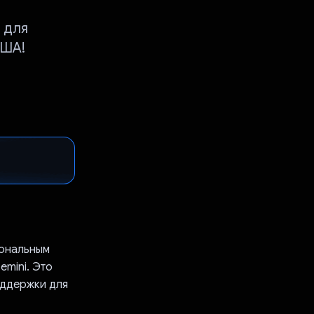
 для
США!
сональным
emini. Это
оддержки для