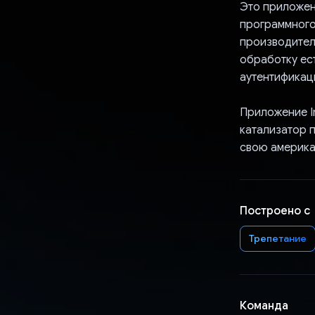
Это приложен
программного
производител
обработку ест
аутентификац
Приложение Im
катализатор 
свою америка
Построено с
Трепетание
Команда