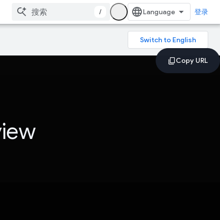
/
登录
view