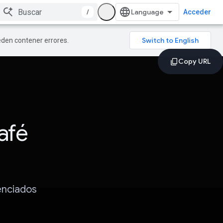
/
Acceder
ueden contener errores.
afé
enciados