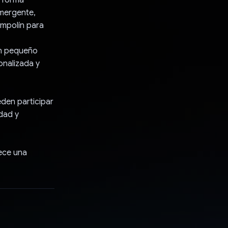
emergente,
mpolín para
un pequeño
onalizada y
eden participar
dad y
ece una