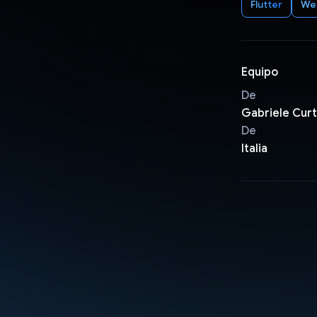
Flutter
We
Equipo
De
Gabriele Curti
De
Italia