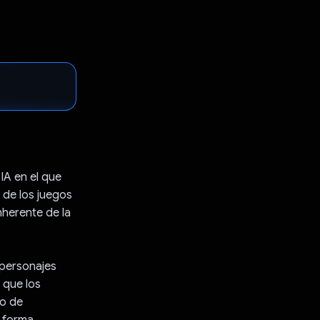
IA en el que
 de los juegos
nherente de la
 personajes
 que los
do de
e forma