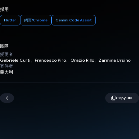
採用
Flutter
網頁/Chrome
Gemini Code Assist
團隊
變更者
Gabriele Curti、Francesco Piro、Orazio Rillo、Zarmina Ursino
寄件者
義大利