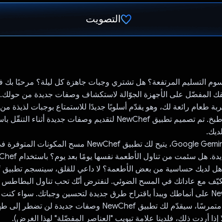
التصويت
تم التصويت.
N، تطبيقك المفضّل على الأجهزة الجوّالة لاستكشاف وصفات جديدة من حولك.
ربة طعام رائعة لك، وهو يقدّم أسلوبًا جديدًا للاستمتاع بوجبات لذيذة م
الحاجة إلى كتب طبخ. تم تصميم تطبيق NewChef لتقديم وصفات جديدة أثناء ا
ديك.
باستخدام Google Geminis API، يتيح لك تطبيق NewChef مسح ا
ي
تكيّف مع عاداتك في المسح الضوئي. لنفترض أنّك تحب تناول البطاطس 
سيتعرّف NewChef على أنماطك ويبدأ باقتراح طرق جديدة لتحسين وجباتك. سواء كنت 
المطبخ أو طباخًا متمرسًا، سيقدّم لك تطبيق NewChef وصفات جديدة ل
 إذا أردت ذلك، فلدينا علامة تبويب "العناصر المفضّلة" لهذا الغرض).