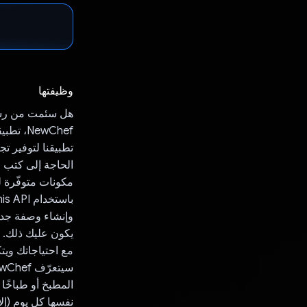
وظيفتها
ewChef
تطبيقنا لتوفير تج
مكونات متوفّرة ل
مع احتياجاتك وي
نفسها كل يوم (إلا