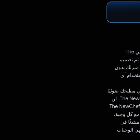
هل سئمت من رسوم التسليم المرتفعة؟ هل تشتري وجبات جاهزة كل ليلة؟ مرحبًا بك في The
 تم تصميم
ن منزلك بدون
لتنقّل باستخدام أي
لمكونات المتوفرة في مطبخك ضوئيًا
وإنشاء وصفة جديدة. هل سئمت من تناول الأطعمة نفسها يومًا بعد يوم؟ باستخدام The NewChef، لن
كون عليك ذلك. هل لديك حساسية من بعض الأطعمة؟ لا داعي للقلق، سينسجم تطبيق The NewChef
مع كل وجبة.
مبتدئًا في
ن تضطر إلى طهي الوجبات