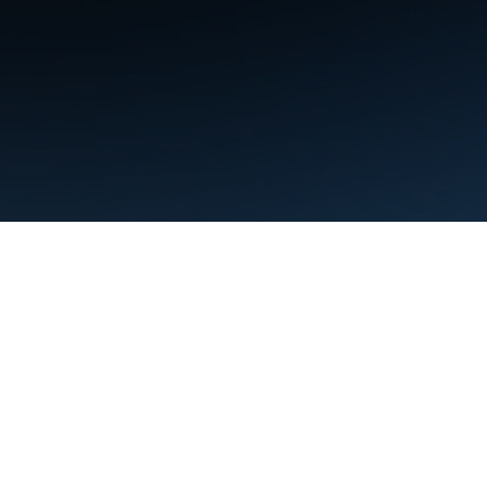
শর্তাবলী
গোপনীয়তা
Manage cookies