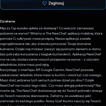
Zagłosuj
Głos oddany
Działanie
Męczy Cię wysoka opłata za dostawę? Co wieczór zamawiasz
jedzenie na wynos? Witamy w The NewChef, aplikacji mobilnej, która
pomoże Ci odkrywać nowe przepisy. Nasza aplikacja została
zaprojektowana tak, aby zrewolucjonizować Twoje doznania
kulinarne. Dzięki niej możesz cieszyć się pysznymi daniami w domu
bez potrzeby korzystania z książek kucharskich. Aplikacja NewChef
ma na celu dostarczanie nowych przepisów na wynos – z użyciem
składników, które masz pod ręką.
Korzystając z interfejsu API Google Gemini, NewChef pozwala
zeskanować składniki, które masz w kuchni, i utworzyć coś nowego.
Masz dość jedzenia tych samych potraw dzień po dniu? Dzięki
NewChef nie musisz tego robić. Czy masz alergię pokarmową? Nie
martw się. The NewChef dostosowuje się do Twoich potrzeb i stosuje
do Twoich nawyków skanowania. Załóżmy, że uwielbiasz jeść
ziemniaki do każdego posiłku. Nowy Szef Kuchni nauczy się Twoich