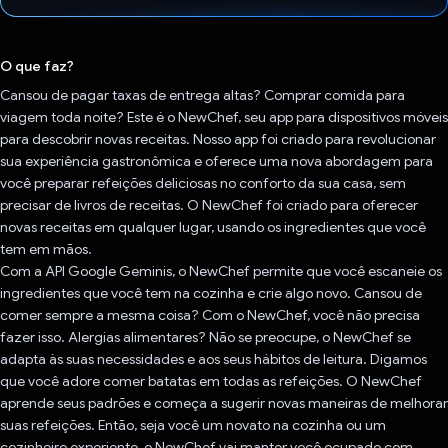
Voto dado.
O que faz?
Cansou de pagar taxas de entrega altas? Comprar comida para
viagem toda noite? Este é o NewChef, seu app para dispositivos móveis
para descobrir novas receitas. Nosso app foi criado para revolucionar
sua experiência gastronômica e oferece uma nova abordagem para
você preparar refeições deliciosas no conforto da sua casa, sem
precisar de livros de receitas. O NewChef foi criado para oferecer
novas receitas em qualquer lugar, usando os ingredientes que você
tem em mãos.
Com a API Google Geminis, o NewChef permite que você escaneie os
ingredientes que você tem na cozinha e crie algo novo. Cansou de
comer sempre a mesma coisa? Com o NewChef, você não precisa
fazer isso. Alergias alimentares? Não se preocupe, o NewChef se
adapta às suas necessidades e aos seus hábitos de leitura. Digamos
que você adore comer batatas em todas as refeições. O NewChef
aprende seus padrões e começa a sugerir novas maneiras de melhorar
suas refeições. Então, seja você um novato na cozinha ou um
cozinheiro experiente, o NewChef vai manter você ocupado com