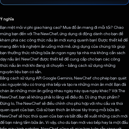
Đã bình chọn!
Ý nghĩa
Bạn mệt mỏi vì phí giao hàng cao? Mua đồ ăn mang đi mỗi tối? Chào
mừng bạn đến với The NewChef, ứng dụng di động dành cho bạn để
khám phá các công thức nấu ăn mới xung quanh bạn! Được thiết kế để
mang đến trải nghiệm ăn uống mới mẻ, ứng dụng của chúng tôi giúp
bạn thưởng thức những bữa ăn ngon ngay tại nhà mà không cần sách
dạy nấu ăn! NewChef được thiết kế để cung cấp cho bạn các công
thức nấu ăn mới khi đang di chuyển – bằng cách sử dụng những
nguyên liệu bạn có sẵn.
Bằng cách sử dụng API Google Geminis, NewChef cho phép bạn quét
các nguyên liệu có trong nhà bếp và tạo ra những món ăn mới! Bạn đã
chán ăn những món ăn giống nhau ngày này qua ngày khác? Với The
NewChef, bạn sẽ không phải lo lắng về điều đó. Dị ứng thực phẩm?
Đừng lo, The NewChef sẽ điều chỉnh cho phù hợp với nhu cầu và thói
quen quét của bạn. Giả sử bạn thích ăn khoai tây trong mỗi bữa ăn.
NewChef sẽ học thói quen của bạn và bắt đầu đề xuất những cách mới
để bạn nâng tầm bữa ăn. Vì vậy, cho dù bạn mới vào bếp hay là một đầu
bếp giàu kinh nghiệm, NewChef cũng sẽ giúp bạn luôn sẵn sàng với