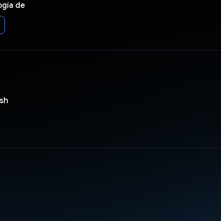
ogía de
esh