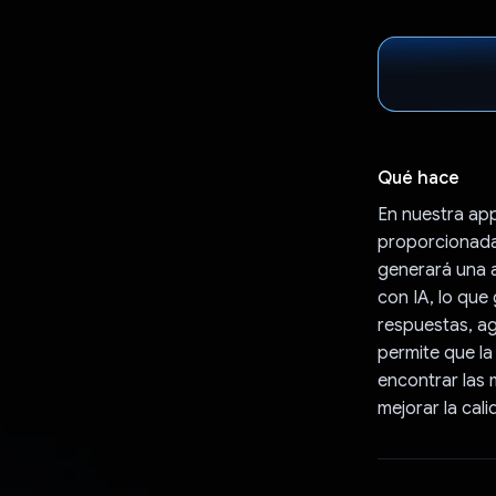
Qué hace
En nuestra app
proporcionadas
generará una 
con IA, lo que
respuestas, a
permite que la
encontrar las
mejorar la cal