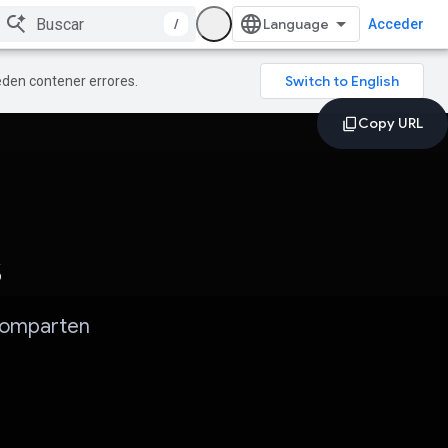
/
Acceder
ueden contener errores.
s
 comparten