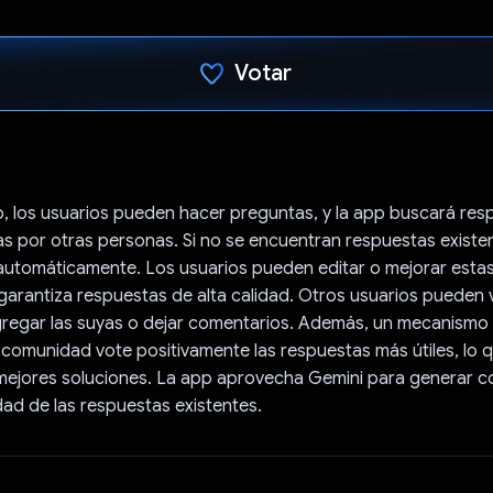
Votar
Votaste
, los usuarios pueden hacer preguntas, y la app buscará res
 por otras personas. Si no se encuentran respuestas existen
automáticamente. Los usuarios pueden editar o mejorar esta
 garantiza respuestas de alta calidad. Otros usuarios pueden v
gregar las suyas o dejar comentarios. Además, un mecanismo
 comunidad vote positivamente las respuestas más útiles, lo qu
 mejores soluciones. La app aprovecha Gemini para generar c
idad de las respuestas existentes.