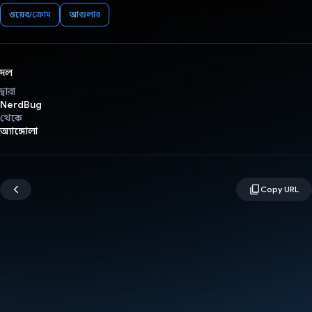
ওয়েব/ক্রোম
আগুলার
দল
দ্বারা
NerdBug
থেকে
অ্যাঙ্গোলা