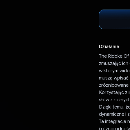
Działanie
The Riddke Of 
zmuszając ich
w którym widoc
muszą wpisać 
zróżnicowane w
Korzystając z 
słów z różnyc
Dzięki temu, ż
dynamiczne i 
Ta integracja 
i różnorodność