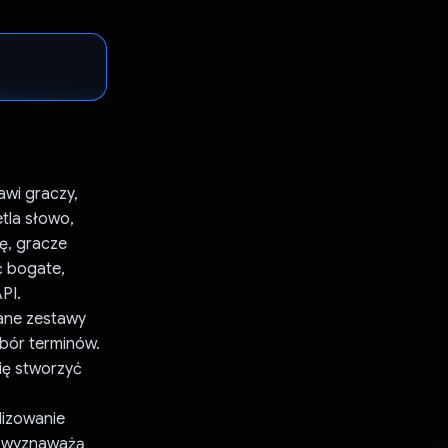
awi graczy,
tla słowo,
kę, gracze
ć bogate,
PI.
wane zestawy
bór terminów.
się stworzyć
lizowanie
 i wyznaważą