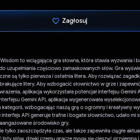
Zagłosuj
Głos oddany
Wisdom to wciągająca gra słowna, która stawia wyzwania i b
 do uzupełniania częściowo zamaskowanych słów. Gra wyświe
zne są tylko pierwsza i ostatnia litera. Aby rozwiązać zagad
brakujące litery. Aby wzbogacić słownictwo w grze i zapewni
rażenia, aplikacja wykorzystała potencjał interfejsu Gemini A
interfejsu Gemini API, aplikacja wygenerowała wyselekcjono
h kategorii, wzbogacając naszą grę o ogromny i kreatywny wy
e interfejs API generuje trafne i bogate słownictwo, udało mi 
zaangażowane środowisko gry.
nie tylko zaoszczędzyła czas, ale także zapewniła ciągłe aktua
 listy słów, dzięki czemu gracze mogą się cieszyć przyjemną