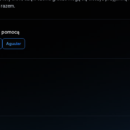
 razem.
a pomocą
Aguular