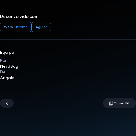
Desenvolvido com
Web/Chrome
Agular
Equipe
Por
NerdBug
De
Angola