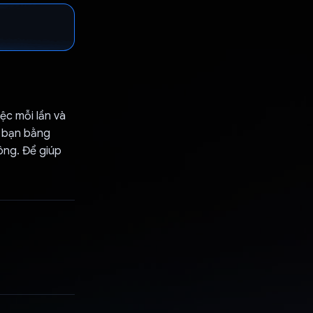
ệc mỗi lần và
p bạn bằng
ông. Để giúp