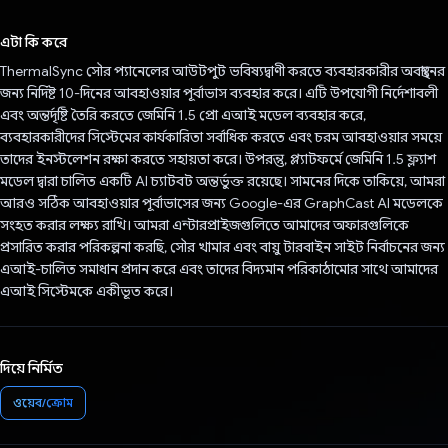
ভোট দিয়েছেন!
এটা কি করে
ThermalSync সৌর প্যানেলের আউটপুট ভবিষ্যদ্বাণী করতে ব্যবহারকারীর অবস্থানের
জন্য নির্দিষ্ট 10-দিনের আবহাওয়ার পূর্বাভাস ব্যবহার করে। এটি উপযোগী নির্দেশাবলী
এবং অন্তর্দৃষ্টি তৈরি করতে জেমিনি 1.5 প্রো এআই মডেল ব্যবহার করে,
ব্যবহারকারীদের সিস্টেমের কার্যকারিতা সর্বাধিক করতে এবং চরম আবহাওয়ার সময়ে
তাদের ইনস্টলেশন রক্ষা করতে সহায়তা করে। উপরন্তু, প্ল্যাটফর্মে জেমিনি 1.5 ফ্ল্যাশ
মডেল দ্বারা চালিত একটি AI চ্যাটবট অন্তর্ভুক্ত রয়েছে। সামনের দিকে তাকিয়ে, আমরা
আরও সঠিক আবহাওয়ার পূর্বাভাসের জন্য Google-এর GraphCast AI মডেলকে
সংহত করার লক্ষ্য রাখি। আমরা এন্টারপ্রাইজগুলিতে আমাদের অফারগুলিকে
প্রসারিত করার পরিকল্পনা করছি, সৌর খামার এবং বায়ু টারবাইন সাইট নির্বাচনের জন্য
এআই-চালিত সমাধান প্রদান করে এবং তাদের বিদ্যমান পরিকাঠামোর সাথে আমাদের
এআই সিস্টেমকে একীভূত করে।
দিয়ে নির্মিত
ওয়েব/ক্রোম