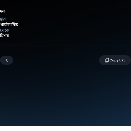
দল
দ্বারা
থার্মাল সিঙ্ক
থেকে
মিশর