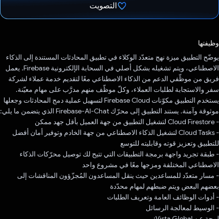
التصويت
تم التصويت.
وظيفتها
يوضّح التطبيق ميزة نهج متعدّد الوكلاء في تطبيق المحادثات المستندة إلى الذكاء
الاصطناعي، ويتم تشغيله بشكل أصلي في السحابة الإلكترونية Firebase. يعمل
فريق من موظّفي الدعم من الذكاء الاصطناعي معًا لتقديم خدمة عملاء لشركة
سفر والاستجابة لطلبات العملاء، وكلّ موظّف منهم مدرَّب على مهام معيّنة.
يستخدم التطبيق مكوّنات Firebase Cloud لتسهيل عملية دمج المحادثات وجعلها
موثوقة وآمنة. يستند التطبيق إلى محرّك Firebase-AI-Chat الذي يتضمن ما يلي:
- Cloud Firestore لتشغيل التطبيق من جهة العميل بأقل جهد ممكن
- Cloud Tasks لتشغيل الذكاء الاصطناعي من جهة الخادم وتوفير أمان أفضل
للتطبيق وتعزيز قوته وقابليته للتوسع
- طبقة تجريد واجهة برمجة التطبيقات التي تتيح لك توصيل محرّكات الذكاء
الاصطناعي المختلفة ومزجها معًا في مشروع واحد
- مسار متعدّد للمساعدين حيث ينقل المساعدون المُجزّؤون المناقشات إلى
بعضهم البعض ويتم ضبطهم لمهام محدّدة
- أدوات الوظائف العامة وتعريف الطلبات
- الوسيط لمعالجة الرسائل
لمحة عن Vista Global: