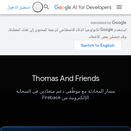
تسجيل الدخول
تستخدم Google تكنولوجيا الذكاء الاصطناعي لترجمة المحتوى إلى لغتك المفضّلة،
وقد تتضمّن بعض الأخطاء.
Thomas And Friends
مسار المحادثة مع موظّفي دعم متعدّدين في السحابة
الإلكترونية من Firebase