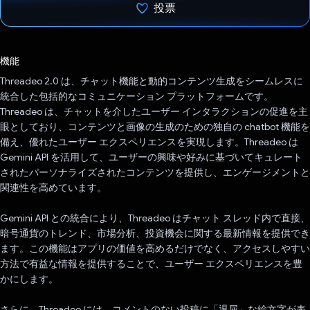
投票
投票済み
機能
Threadeo 2.0 は、チャット機能と動的コンテンツ生成をシームレスに
統合した包括的なコミュニケーション プラットフォームです。
Threadeo は、チャットを介したユーザー インタラクションの促進を主
眼としており、コンテンツと画像の生成のための独自の chatbot 機能を
備え、優れたユーザー エクスペリエンスを実現します。Threadeo は
Gemini API を活用して、ユーザーの興味や好みに基づいてキュレート
されたパーソナライズされたコンテンツを提供し、エンゲージメントと
関連性を高めています。
Gemini API との統合により、Threadeo はチャット スレッド内で直接、
暗号通貨のトレンド、市場分析、投資機会に関する最新情報を提供でき
ます。この機能はアプリの価値を高めるだけでなく、アクセスしやすい
方法で有益な情報を提供することで、ユーザー エクスペリエンスを豊
かにします。
さらに、Threadeo には、コメントのない投稿に「退屈」な絵文字が表