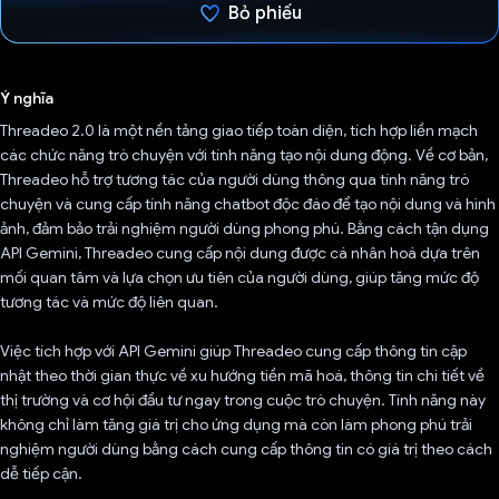
Bỏ phiếu
Đã bình chọn!
Ý nghĩa
Threadeo 2.0 là một nền tảng giao tiếp toàn diện, tích hợp liền mạch
các chức năng trò chuyện với tính năng tạo nội dung động. Về cơ bản,
Threadeo hỗ trợ tương tác của người dùng thông qua tính năng trò
chuyện và cung cấp tính năng chatbot độc đáo để tạo nội dung và hình
ảnh, đảm bảo trải nghiệm người dùng phong phú. Bằng cách tận dụng
API Gemini, Threadeo cung cấp nội dung được cá nhân hoá dựa trên
mối quan tâm và lựa chọn ưu tiên của người dùng, giúp tăng mức độ
tương tác và mức độ liên quan.
Việc tích hợp với API Gemini giúp Threadeo cung cấp thông tin cập
nhật theo thời gian thực về xu hướng tiền mã hoá, thông tin chi tiết về
thị trường và cơ hội đầu tư ngay trong cuộc trò chuyện. Tính năng này
không chỉ làm tăng giá trị cho ứng dụng mà còn làm phong phú trải
nghiệm người dùng bằng cách cung cấp thông tin có giá trị theo cách
dễ tiếp cận.