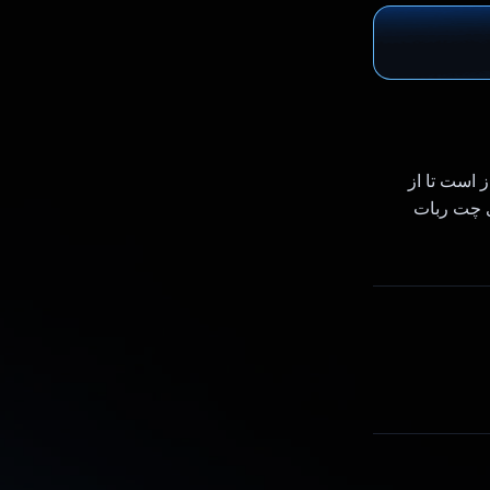
edute که تحت پشتیبانی GEMINI AI از طریق آن ساخته شده است، API باز است تا از
ی چت ربات