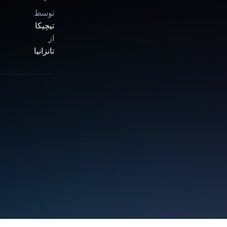
توسط
تیچیکا
از
تانزانیا