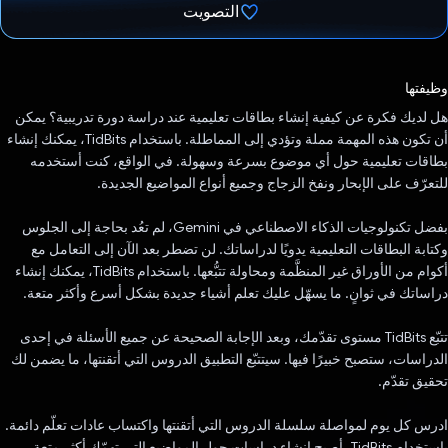
التصويت
تم التصويت.
وظيفتها
هل لديك فكرة عن كيفية إنشاء بطاقات تعليمية عند دراسة دورة تدريبية؟ يمكن
أن تكون هذه المهمة مملة وتؤدي إلى المماطلة. باستخدام TidBits، يمكنك إنشاء
بطاقات تعليمية حول أي موضوع بسرعة وسهولة. في الواقع، كنت أستخدمه
للتعرّف على الإبحار ونفخ الزجاج وجميع أنواع المواضيع الجديدة.
بفضل تكنولوجيات الذكاء الاصطناعي في Gemini، لم تعُد بحاجة إلى الجلوس
وكتابة البطاقات التعليمية يدويًا لدراساتك. لن تضطر بعد الآن إلى التعامل مع
أكوام من الأوراق غير المنظَّمة ومحاولة تتبُّعها. باستخدام TidBits، يمكنك إنشاء
دراساتك في ثوانٍ. ما يسهّل عليك تعلم أشياء جديدة بشكل أسرع وأكثر متعة.
تتبّع TidBits مستوى تقدّمك، وبعد الإجابة الصحيحة عن جميع الأسئلة في إحدى
الدراسات، ستصبح خبيرًا فيها. سيتتبّع التطبيق الدروس التي أتقنتها، ما يضمن لك
تحقيق تقدّم.
ادرس كل يوم لمواصلة سلسلة الدروس التي أتقنتها واكتساب عادات تعلّم دائمة.
باستخدام TidBits، أصبح إنشاء دراسات حول المواضيع التي تهمّك أكثر متعة