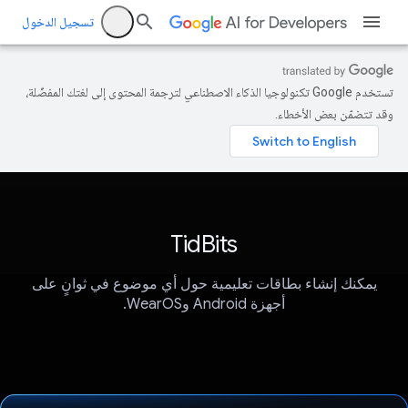
تسجيل الدخول
تستخدم Google تكنولوجيا الذكاء الاصطناعي لترجمة المحتوى إلى لغتك المفضّلة،
وقد تتضمّن بعض الأخطاء.
TidBits
يمكنك إنشاء بطاقات تعليمية حول أي موضوع في ثوانٍ على
أجهزة Android وWearOS.