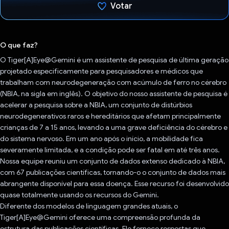
Votar
Voto dado.
O que faz?
O Tiger[A]Eye@Gemini é um assistente de pesquisa de última geração
projetado especificamente para pesquisadores e médicos que
trabalham com neurodegeneração com acúmulo de ferro no cérebro
(NBIA, na sigla em inglês). O objetivo do nosso assistente de pesquisa é
acelerar a pesquisa sobre a NBIA, um conjunto de distúrbios
neurodegenerativos raros e hereditários que afetam principalmente
crianças de 7 a 15 anos, levando a uma grave deficiência do cérebro e
do sistema nervoso. Em um ano após o início, a mobilidade fica
severamente limitada, e a condição pode ser fatal em até três anos.
Nossa equipe reuniu um conjunto de dados extenso dedicado à NBIA,
com 67 publicações científicas, tornando-o o conjunto de dados mais
abrangente disponível para essa doença. Esse recurso foi desenvolvido
quase totalmente usando os recursos do Gemini.
Diferente dos modelos de linguagem grandes atuais, o
Tiger[A]Eye@Gemini oferece uma compreensão profunda da
estrutura das publicações científicas. Ele fornece respostas que