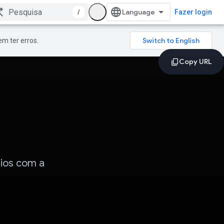
/
Fazer login
m ter erros.
rios com a