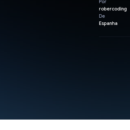
Por
robercoding
De
Espanha