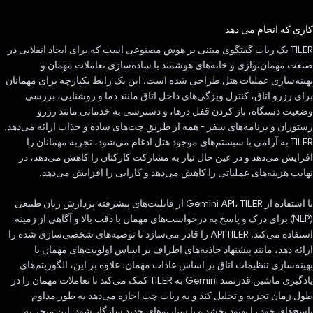
رای داد!
کاری که انجام می دهد
TILER یک ربات گفتگوی مبتنی بر هوش مصنوعی است که برای ایجاد انقلابی در
صنعت مهمان‌نوازی و خانه‌های هوشمند با ساده‌سازی تعاملات مهمان و
بهینه‌سازی عملیات هتل طراحی شده است. این یک رابط یکپارچه برای مهمانان
برای رزرو اتاق، کنترل ویژگی‌های داخل اتاق مانند دما و روشنایی، بررسی
وضعیت دستگاه، باز کردن قفل درها، و دسترسی به خدماتی مانند رزرو
رستوران و برنامه‌های سفر - همه از طریق چت‌های ساده و جذاب ارائه می‌دهد.
TILER به آرامی با سیستم‌های موجود هتل ادغام می‌شود، تجربه مهمانان را
افزایش می‌دهد و در عین حال نیاز به مشارکت کارکنان را کاهش می‌دهد، در
نهایت هزینه‌های عملیاتی را کاهش می‌دهد و کارایی را افزایش می‌دهد.
با استفاده از Gemini API، TILER از قابلیت‌های پیشرفته پردازش زبان طبیعی
(NLP) برای درک و پاسخ به درخواست‌های مهمان با دقت بالا و آگاهی از زمینه
استفاده می‌کند. API TILER را قادر می‌سازد تا توصیه‌های شخصی‌سازی شده را
ارائه دهد، مانند پیشنهاد جاذبه‌های اطراف بر اساس اولویت‌های مهمان یا
بهینه‌سازی تنظیمات اتاق بر اساس عادات مهمان. علاوه بر این، الگوریتم‌های
یادگیری ماشین قدرتمند Gemini به TILER کمک می‌کند تا تعاملات مهمان را در
طول زمان تجزیه و تحلیل کند و به ربات چت اجازه می‌دهد به طور مداوم
پاسخ‌های خود را بهبود بخشد و با سناریوهای جدید سازگار شود. این منجر به