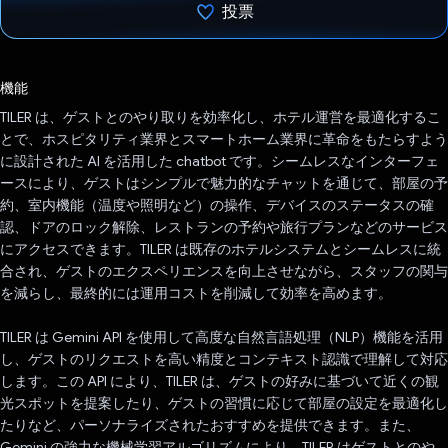
投票
投票済み
機能
TILER は、ゲストとのやり取りを効率化し、ホテル運営を最適化するこ
とで、ホスピタリティ業界とスマートホーム業界に革命をもたらすよう
に設計された AI を活用した chatbot です。シームレスなインターフェ
ースにより、ゲストはシンプルで魅力的なチャットを通じて、部屋の予
約、室内機能（温度や照明など）の操作、デバイスのステータスの確
認、ドアのロック解除、レストランの予約や旅行プランなどのサービス
にアクセスできます。TILER は既存のホテルシステムとシームレスに統
合され、ゲストのエクスペリエンスを向上させながら、スタッフの関与
を減らし、最終的には運用コストを削減して効率を高めます。
TILER は Gemini API を使用して高度な自然言語処理（NLP）機能を活用
し、ゲストのリクエストを高い精度とコンテキスト認識で理解して対応
します。この API により、TILER は、ゲストの好みに基づいて近くの観
光スポットを提案したり、ゲストの習慣に応じて部屋の設定を最適化し
たりなど、パーソナライズされたおすすめを提供できます。また、
Gemini の強力な機械学習アルゴリズムにより、TILER はゲストとのや