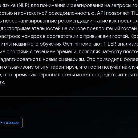
 языка (NLP) для понимания и реагирования на запросы го
остью и контекстной осведомленностью. API позволяет TI
ь персонализированные рекомендации, такие как предло
достопримечательностей на основе предпочтений гостей
астроек номеров в соответствии с привычками гостей. Кро
итмы машинного обучения Gemini помогают TILER анализи
е с гостями с течением времени, позволяя чат-боту посто
 адаптироваться к новым сценариям. Это приводит к боле
и отзывчивому опыту, гарантируя, что гости получат наилу
, в то время как персонал отеля может сосредоточиться н
ах.
Firebase