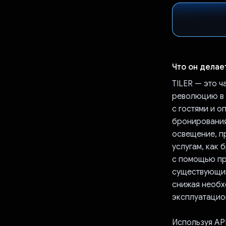
Что он делае
TILER — это ч
революцию в 
с гостями и о
бронирования
освещение, п
услугам, как 
с помощью про
существующим
снижая необх
эксплуатацио
Используя AP