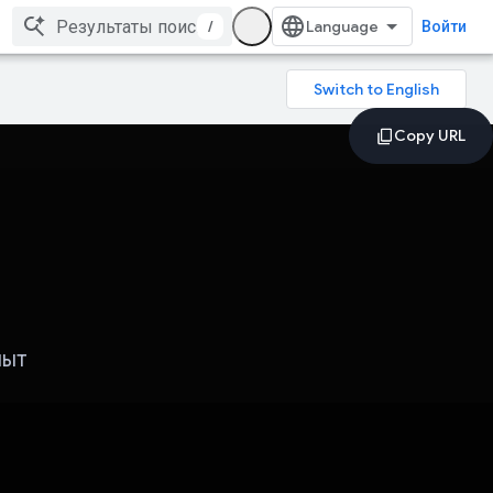
/
Войти
пыт