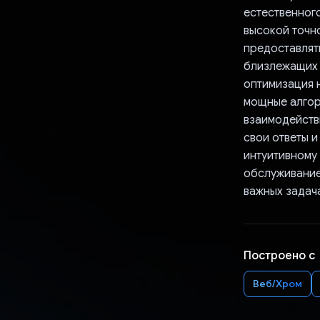
естественного
высокой точн
предоставлят
близлежащих 
оптимизация н
мощные алгор
взаимодействи
свои ответы и
интуитивному 
обслуживание
важных задач
Построено с
Веб/Хром