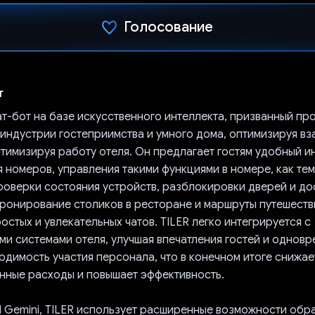
Голосование
Проголосовал!
т
ат-бот на базе искусственного интеллекта, призванный пр
индустрии гостеприимства и умного дома, оптимизируя в
птимизируя работу отеля. Он предлагает гостям удобный 
 номеров, управления такими функциями в номере, как те
роверки состояния устройств, разблокировки дверей и дос
бронирование столиков в ресторане и маршруты путешеств
стых и увлекательных чатов. TILER легко интегрируется с
и системами отеля, улучшая впечатления гостей и однов
одимость участия персонала, что в конечном итоге снижае
нные расходы и повышает эффективность.
I Gemini, TILER использует расширенные возможности обр