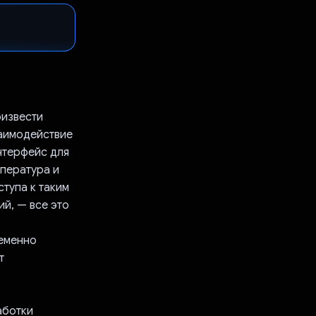
оизвести
заимодействие
интерфейс для
мпература и
тупа к таким
ий, — все это
ременно
т
аботки