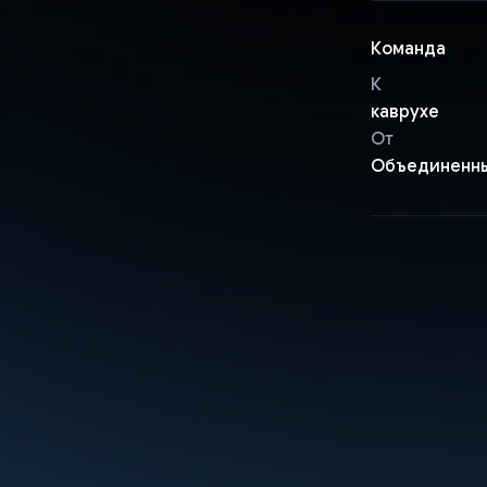
Команда
К
каврухе
От
Объединенны