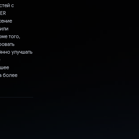
стей с
LER
жение
 или
ме того,
ровать
янно улучшать
е
чшее
а более