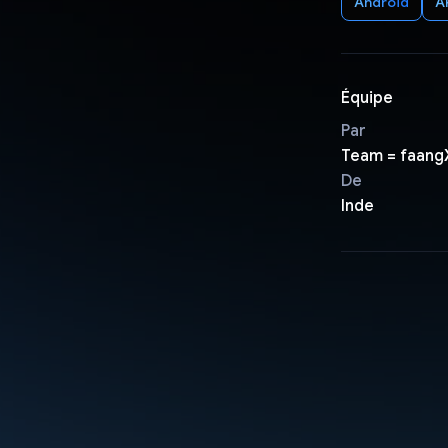
Android
A
Équipe
Par
Team = faang
De
Inde