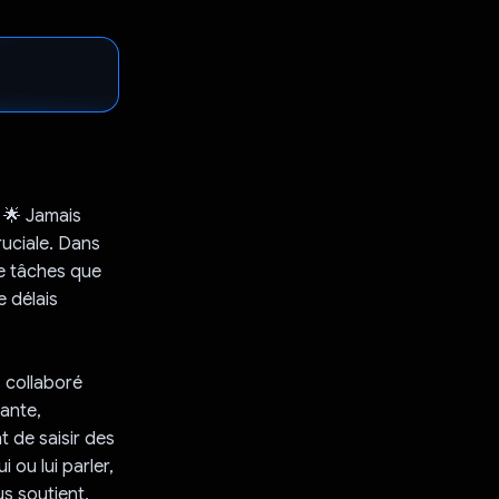
 🌟 Jamais
ruciale. Dans
de tâches que
e délais
s collaboré
yante,
 de saisir des
 ou lui parler,
us soutient,