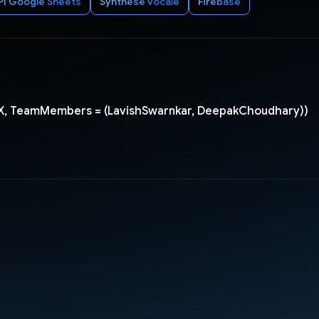
PI Google Sheets
Synthèse vocale
Firebase
X, TeamMembers = (LavishSwarnkar, DeepakChoudhary))