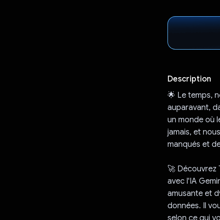
Description
🌟 Le temps, n
auparavant, dan
un monde où le
jamais, et nou
manqués et de 
🚀 Découvrez T
avec l'IA Gemi
amusante et d
données. Il vou
selon ce qui v