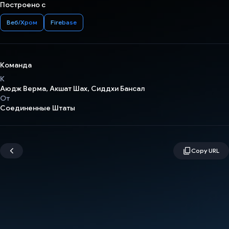
Построено с
Веб/Хром
Firebase
Команда
К
Аюдж Верма, Акшат Шах, Сиддхи Бансал
От
Соединенные Штаты