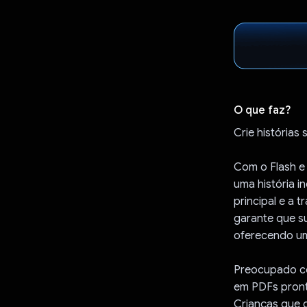
O que faz?
Crie histórias
Com o Flash e 
uma história 
principal e a 
garante que su
oferecendo um
Preocupado co
em PDFs pront
Crianças que 