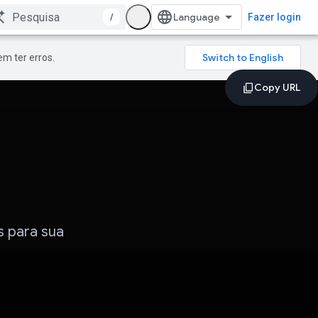
/
Fazer login
m ter erros.
s para sua