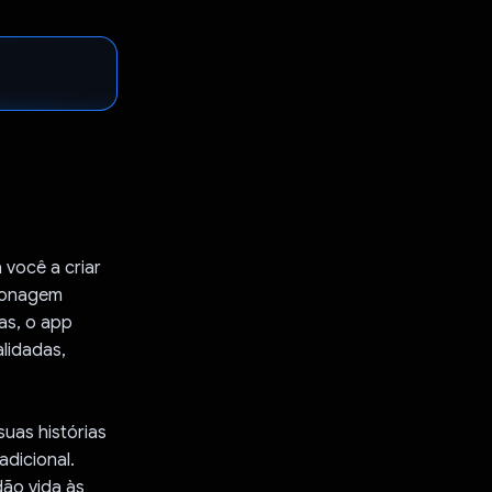
 você a criar
rsonagem
as, o app
alidadas,
uas histórias
dicional.
ão vida às