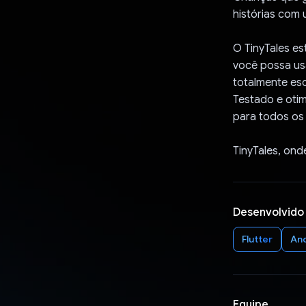
histórias com 
O TinyTales es
você possa usa
totalmente esc
Testado e otim
para todos os 
TinyTales, ond
Desenvolvido
Flutter
An
Equipe