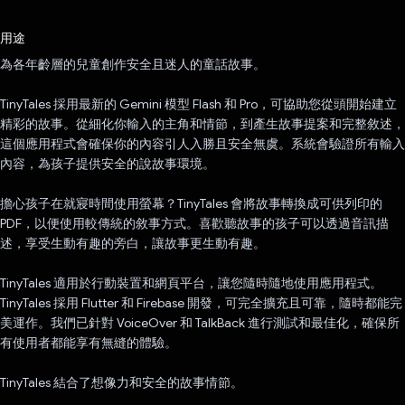
已投票！
用途
為各年齡層的兒童創作安全且迷人的童話故事。
TinyTales 採用最新的 Gemini 模型 Flash 和 Pro，可協助您從頭開始建立
精彩的故事。從細化你輸入的主角和情節，到產生故事提案和完整敘述，
這個應用程式會確保你的內容引人入勝且安全無虞。系統會驗證所有輸入
內容，為孩子提供安全的說故事環境。
擔心孩子在就寢時間使用螢幕？TinyTales 會將故事轉換成可供列印的
PDF，以便使用較傳統的敘事方式。喜歡聽故事的孩子可以透過音訊描
述，享受生動有趣的旁白，讓故事更生動有趣。
TinyTales 適用於行動裝置和網頁平台，讓您隨時隨地使用應用程式。
TinyTales 採用 Flutter 和 Firebase 開發，可完全擴充且可靠，隨時都能完
美運作。我們已針對 VoiceOver 和 TalkBack 進行測試和最佳化，確保所
有使用者都能享有無縫的體驗。
TinyTales 結合了想像力和安全的故事情節。