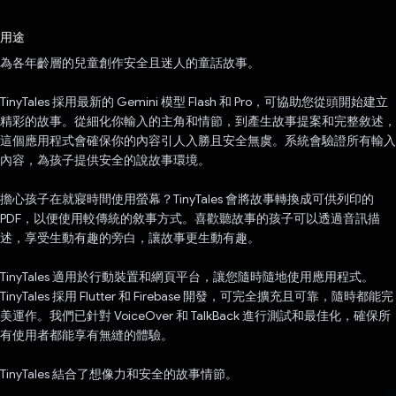
已投票！
用途
為各年齡層的兒童創作安全且迷人的童話故事。
TinyTales 採用最新的 Gemini 模型 Flash 和 Pro，可協助您從頭開始建立
精彩的故事。從細化你輸入的主角和情節，到產生故事提案和完整敘述，
這個應用程式會確保你的內容引人入勝且安全無虞。系統會驗證所有輸入
內容，為孩子提供安全的說故事環境。
擔心孩子在就寢時間使用螢幕？TinyTales 會將故事轉換成可供列印的
PDF，以便使用較傳統的敘事方式。喜歡聽故事的孩子可以透過音訊描
述，享受生動有趣的旁白，讓故事更生動有趣。
TinyTales 適用於行動裝置和網頁平台，讓您隨時隨地使用應用程式。
TinyTales 採用 Flutter 和 Firebase 開發，可完全擴充且可靠，隨時都能完
美運作。我們已針對 VoiceOver 和 TalkBack 進行測試和最佳化，確保所
有使用者都能享有無縫的體驗。
TinyTales 結合了想像力和安全的故事情節。