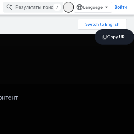
/
Войти
онтент