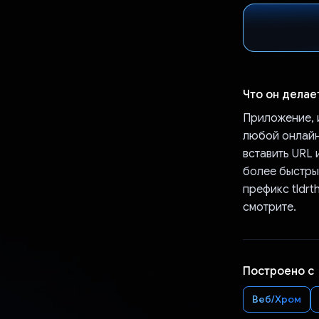
Что он делае
Приложение, 
любой онлайн
вставить URL 
более быстры
префикс tldrt
смотрите.
Построено с
Веб/Хром