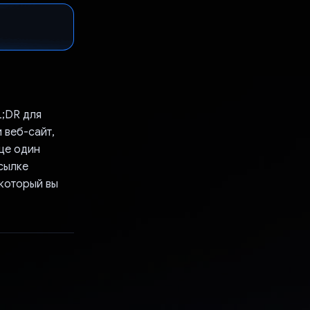
L;DR для
 веб-сайт,
еще один
сылке
 который вы