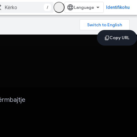
/
Identifikohu
ërmbajtje