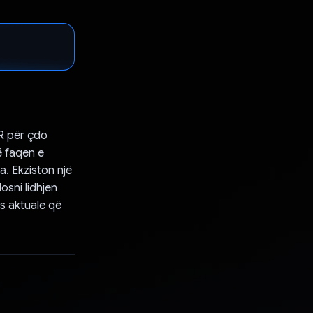
DR për çdo
ë faqen e
a. Ekziston një
osni lidhjen
es aktuale që