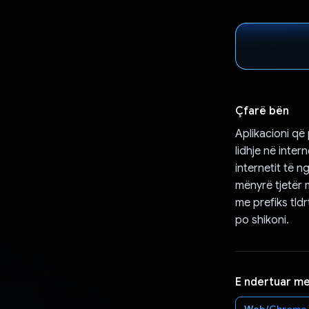
Çfarë bën
Aplikacioni që
lidhje në inte
internetit të 
mënyrë tjetër 
me prefiks tld
po shikoni.
E ndertuar m
Web/Chrome