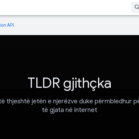
ion API
.
TLDR gjithçka
të thjeshtë jetën e njerëzve duke përmbledhur p
të gjata në internet