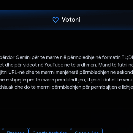
Votoni
Votuar!
 përdor Gemini për të marrë një përmbledhje në formatin TL;
rnet dhe për videot në YouTube në të ardhmen. Mund të futni n
ngjitni URL-në dhe të merrni menjëherë përmbledhjen në sekond
më e shpejtë për të marrë përmbledhjen, thjesht duhet të vend
rthis.ai/ dhe do të merrni përmbledhjen për përmbajtjen e lidhj
e
Firebase
Google Analytics
Google Ads