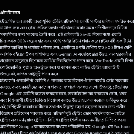
ভোট দিয়েছেন!
এটা কি করে
ট্রেড/সিঙ্ক হল একটি অত্যাধুনিক ট্রেডিং প্ল্যাটফর্ম যা একটি মাস্টার কৌশল সমন্বিত করে
যা স্টপ-লস এবং টেক-প্রফিট অর্ডার পরিচালনা করার সময় গতিশীলভাবে বিভিন্ন
সময়সীমার জন্য সংকেত তৈরি করে। এই কৌশলটি 25-30 দিনের মধ্যে একটি
চিত্তাকর্ষক 80% জয়ের হার এবং 40% পর্যন্ত রিটার্ন প্রদান করে। প্ল্যাটফর্মটি একটি AI-
চালিত আর্থিক উপদেষ্টার পরিচয় দেয়, একটি অগ্রগামী বৈশিষ্ট্য যা 3,500 টিরও বেশি
আর্থিক বইয়ের উপর প্রশিক্ষিত এবং Gemini AI এম্বেডিং দ্বারা উন্নত, ব্যবহারকারীর
প্রয়োজন অনুসারে বিশেষজ্ঞ আর্থিক দিকনির্দেশনা প্রদান করে। VanTrade একটি বিশদ
পোর্টফোলিও পৃষ্ঠাও অন্তর্ভুক্ত করে যা কাগজ এবং লাইভ ট্রেডিং অ্যাকাউন্ট
উভয়েরই ব্যাপক অন্তর্দৃষ্টি প্রদান করে।
প্ল্যাটফর্মের ওয়াচলিস্ট জেমিনি AI ব্যবহার করে রিয়েল-টাইম মার্কেট ডেটা সরবরাহ
করতে, ব্যবহারকারীদের সর্বশেষ প্রবণতা সম্পর্কে অবগত রাখে। উপরন্তু, ট্রেড/সিঙ্ক
Google-এর জেমিনি মডেল ব্যবহার করে, সাবটাইটেল সহ বাজারের ডেটা, খবর
এবং বিশ্বব্যাপী ট্রেডিং ভিডিও বিশ্লেষণ করতে উন্নত NLP ক্ষমতাকে একীভূত করে।
এই বৈশিষ্ট্যটি ব্যবহারকারীদের তথ্যগত সিদ্ধান্ত গ্রহণে সহায়তা করার জন্য গভীর
বিশ্লেষণ প্রতিবেদন সরবরাহ করে। প্ল্যাটফর্ম দুটি ট্রেডিং জোন সমর্থন করে—লাইভ
ট্রেডিং এবং ম্যানুয়াল ট্রেডিং—বিভিন্ন ট্রেডিং শৈলীর জন্য নমনীয়তা নিশ্চিত করে।
প্রমাণীকরণ Google ফায়ারবেসের মাধ্যমে পরিচালিত হয়, Google এর YouTube
API লাইভ ট্রেডিং কার্যকারিতা সক্ষম করে এবং Google Analytics API জোরালো