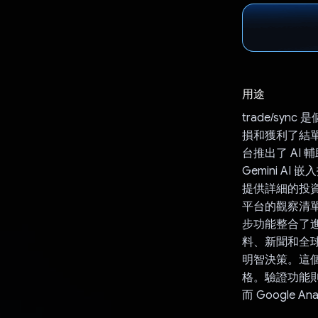
用途
trade/s
損和獲利了結單。
台推出了 AI
Gemini A
提供詳細的投
平台的觀察清單
步功能整合了進階
料、新聞和全球
明智決策。這
格。驗證功能則透過
而 Google 