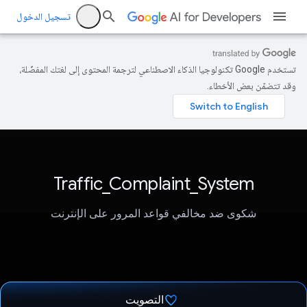
تسجيل الدخول
تستخدم Google تكنولوجيا الذكاء الاصطناعي لترجمة المحتوى إلى لغتك المفضّلة،
وقد تتضمّن بعض الأخطاء.
Traffic_Complaint_System
شكوى ضد مخالفي قواعد المرور على الإنترنت
التصويت