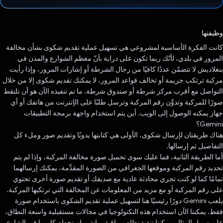
تم التصويت.
وظيفتها
كانت الفكرة الأساسية لمشروعي هي تسهيل عملية تقديم شكوى بشأن مخالفة
المرور في بلدي، لأنّك ربما تكون على دراية بأنّ معظم الشوارع والمدن في
بنغلاديش لا تتضمّن عددًا كافيًا من رجال الشرطة أو إشارات المرور، وإذا رأيت
مركبة ترتكب جريمة أو تخالف قواعد المرور، لا يمكنك تقديم شكوى إلا من خلال
التواصل مع أقرب مركز شرطة أو صندوق شرطة. ما تم تنفيذه الآن هو أن تلتقط
صورًا للمركبة وتدوِّن رقم المركبة وترسل طلبًا على الإنترنت من هاتفك أو أي
جهاز يمكنه الوصول إلى الويب. أين يتم استخدام واجهة برمجة التطبيقات
Gemini؟
هناك طريقتان لإرسال شكوى، الأولى هي كتابتها يدويًا وتقديم صور وملء كل
التفاصيل ثم إرسالها.
أما الطريقة الثانية، فما عليك سوى تحميل صورة مخالفة المركبة، وإذا لم يتم
تحديد رقم المركبة وموقعها الجغرافي من الصورة المقدَّمة، يمكنك إرسالهما
تمامًا كما لو كنت تجري محادثة عادية مع صديقك أو تقديم صورة أخرى تحتوي
على رقم المركبة أو مع مزيد من المعلومات عن المخالفة التي ترتكبها المركبة.
يلعب Gemini دورًا رئيسيًا هنا لتسهيل عملية تقديم الشكوى باستخدام صورة
فقط. يمكننا الآن استخدام هذه التكنولوجيا في مجالات مستقبلية واسعة النطاق،
على سبيل المثال، يمكننا تنفيذ نظام مراقبة مباشر باستخدام كاميرا في الشارع