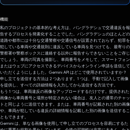
投票済み
機能
私のプロジェクトの基本的な考え方は、バングラデシュで交通違反を報
告するプロセスを簡素化することでした。バングラデシュのほとんどの
道路や都市には十分な交通警察や交通信号が設置されておらず、犯罪を
犯している車両や交通規則に違反している車両を見つけても、最寄りの
警察署や警察ボックスに連絡する以外に報告すらできないことをご存じ
でしょう。車両の写真を撮影し、車両番号をメモして、スマートフォン
またはウェブにアクセスできるデバイスからオンライン申請を送信して
いただくようにしました。Gemini API はどこで使用されていますか？
申し立てを送信する方法は 2 つあります。1 つは、手動で記入して画像
を提供し、すべての詳細情報を入力してから送信する方法です。
もう 1 つは、車両違反の画像をアップロードするだけです。提供された
画像から車両番号と場所が特定されない場合は、友人との通常のチャッ
トと同じように送信できます。または、車両番号が記載された別の画像
や、車両が犯している違反の詳細情報を記載した別の画像を送信するこ
ともできます。
Gemini は、単なる画像を使用して申し立てのプロセスを容易にするた
めに重要な役割を果たしています。今後の可能性は非常に大きく、たと